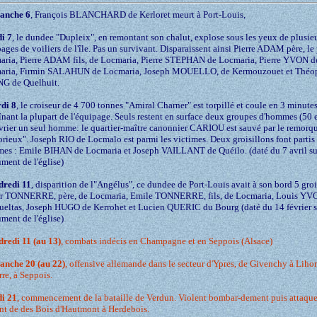
anche 6
, François BLANCHARD de Kerloret meurt à Port-Louis,
di 7
, le dundee "Dupleix", en remontant son chalut, explose sous les yeux de plusie
ages de voiliers de l'île. Pas un survivant. Disparaissent ainsi Pierre ADAM père, le
ria, Pierre ADAM fils, de Locmaria, Pierre STEPHAN de Locmaria, Pierre YVON d
aria, Firmin SALAHUN de Locmaria, Joseph MOUELLO, de Kermouzouet et Théo
G de Quelhuit.
di 8
, le croiseur de 4 700 tonnes "Amiral Charner" est torpillé et coule en 3 minute
înant la plupart de l'équipage. Seuls restent en surface deux groupes d'hommes (50 e
vrier un seul homme: le quartier-maître canonnier CARIOU est sauvé par le remorq
rieux". Joseph RIO de Locmalo est parmi les victimes. Deux groisillons font partis
mes : Emile BIHAN de Locmaria et Joseph VAILLANT de Quéilo. (daté du 7 avril su
ent de l'église)
dredi 11
, disparition de l"Angélus", ce dundee de Port-Louis avait à son bord 5 groi
or TONNERRE, père, de Locmaria, Emile TONNERRE, fils, de Locmaria, Louis YV
eltas, Joseph HUGO de Kerrohet et Lucien QUERIC du Bourg (daté du 14 février s
ent de l'église)
dredi 11 (au 13)
, combats indécis en Champagne et en Seppois (Alsace)
anche 20 (au 22)
, offensive allemande dans le secteur d'Ypres, de Givenchy à Liho
rre, à Seppois.
di 21
, commencement de la bataille de Verdun. Violent bombar-dement puis attaque
ont de des Bois d'Hautmont à Herdebois.