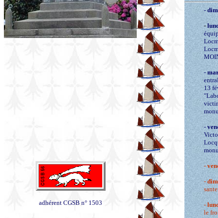
-
dim
-
lun
équip
Locma
Locm
MOIN
-
mar
entra
13 fé
"Labo
victi
monum
-
ven
Vict
Locqu
monum
-
ven
-
dim
sante
adhérent CGSB n° 1503
-
lun
le fr