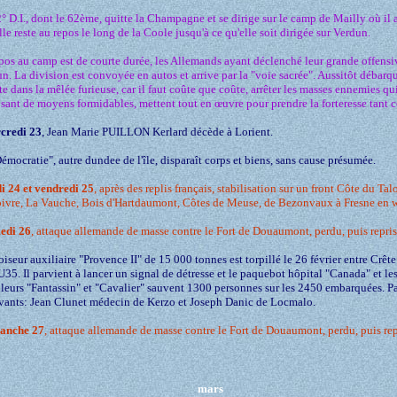
° D.I., dont le 62ème, quitte la Champagne et se dirige sur le camp de Mailly où il a
lle reste au repos le long de la Coole jusqu'à ce qu'elle soit dirigée sur Verdun.
pos au camp est de courte durée, les Allemands ayant déclenché leur grande offensi
n. La division est convoyée en autos et arrive par la "voie sacrée". Aussitôt débarqu
tte dans la mêlée furieuse, car il faut coûte que coûte, arrêter les masses ennemies qui
sant de moyens formidables, mettent tout en œuvre pour prendre la forteresse tant 
credi 23
, Jean Marie PUILLON Kerlard décède à Lorient.
émocratie", autre dundee de l'île, disparaît corps et biens, sans cause présumée.
di 24 et vendredi 25
, après des replis français, stabilisation sur un front Côte du Ta
ivre, La Vauche, Bois d'Hartdaumont, Côtes de Meuse, de Bezonvaux à Fresne en 
edi 26
, attaque allemande de masse contre le Fort de Douaumont, perdu, puis repris
oiseur auxiliaire "Provence II" de 15 000 tonnes est torpillé le 26 février entre Crête
'U35. Il parvient à lancer un signal de détresse et le paquebot hôpital "Canada" et le
lleurs "Fantassin" et "Cavalier" sauvent 1300 personnes sur les 2450 embarquées. P
vants: Jean Clunet médecin de Kerzo et Joseph Danic de Locmalo.
anche 27
, attaque allemande de masse contre le Fort de Douaumont, perdu, puis rep
mars