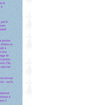
ar le
 à
 par le
 sont
 grand
n petites
s d'obus en
ude à
ns nos
rrage de
es pertes
vers 15h.,
 tant ont
eul servant
se : sur le
aintient
réussit à
gnes 2