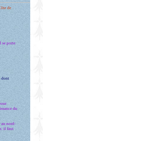
Côte de
l se porte
s dont
pour
aissance du
r au nord-
: il faut