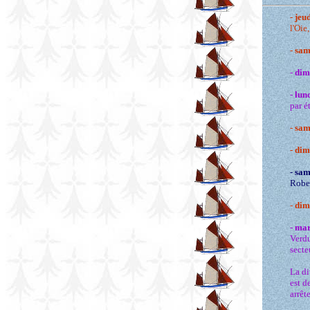
-
jeud
l'Oi
-
sam
-
dim
-
lund
par é
-
sam
-
dim
-
sam
Rober
-
dim
-
mar
Verdu
secte
La di
est d
arrêt