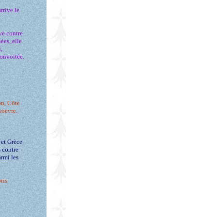
rrive le
ve contre
ées, elle
,
convoitée.
lon, Côte
woevre.
 et Grèce
s contre-
armi les
ris