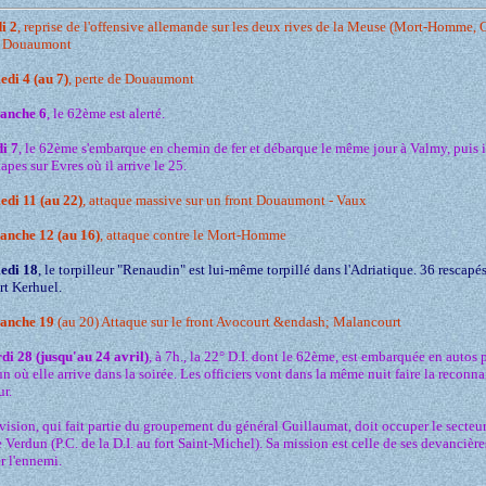
i 2
, reprise de l'offensive allemande sur les deux rives de la Meuse (Mort-Homme, 
e, Douaumont
edi 4 (au 7)
, perte de Douaumont
anche 6
, le 62ème est alerté.
i 7
, le 62ème s'embarque en chemin de fer et débarque le même jour à Valmy, puis i
tapes sur Evres où il arrive le 25.
edi 11 (au 22)
, attaque massive sur un front Douaumont - Vaux
anche 12 (au 16)
, attaque contre le Mort-Homme
edi 18
, le torpilleur "Renaudin" est lui-même torpillé dans l'Adriatique. 36 rescapé
t Kerhuel.
anche 19
(au 20) Attaque sur le front Avocourt &endash; Malancourt
di 28 (jusqu'au 24 avril)
, à 7h., la 22° D.I. dont le 62ème, est embarquée en autos 
n où elle arrive dans la soirée. Les officiers vont dans la même nuit faire la reconn
ur.
vision, qui fait partie du groupement du général Guillaumat, doit occuper le secteu
e Verdun (P.C. de la D.I. au fort Saint-Michel). Sa mission est celle de ses devancières
er l'ennemi.