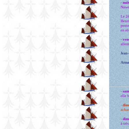
-
nui
Nawe,
Le 2è
Henri
pente
en ré
-
ven
allem
Jean
Arman
-
sam
elle 
-
dim
achar
-
dim
à trè