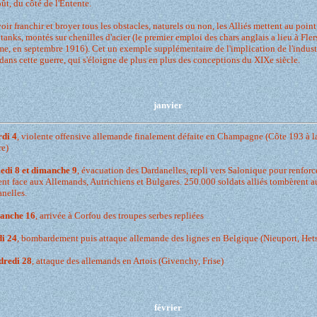
ût, du côté de l'Entente.
ir franchir et broyer tous les obstacles, naturels ou non, les Alliés mettent au point
 tanks, montés sur chenilles d'acier (le premier emploi des chars anglais a lieu à Fler
e, en septembre 1916). Cet un exemple supplémentaire de l'implication de l'industr
dans cette guerre, qui s'éloigne de plus en plus des conceptions du XIXe siècle.
janvier
di 4
, violente offensive allemande finalement défaite en Champagne (Côte 193 à l
re)
edi 8 et dimanche 9
, évacuation des Dardanelles, repli vers Salonique pour renforc
ent face aux Allemands, Autrichiens et Bulgares. 250.000 soldats alliés tombèrent 
nelles.
anche 16
, arrivée à Corfou des troupes serbes repliées
di 24
, bombardement puis attaque allemande des lignes en Belgique (Nieuport, Het
dredi 28
, attaque des allemands en Artois (Givenchy, Frise)
février