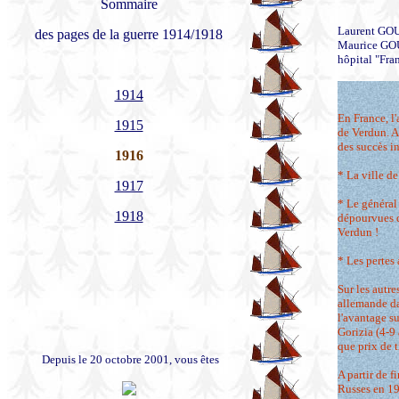
Sommaire
Laurent GOUR
des pages de la guerre 1914/1918
Maurice GOUR
hôpital "Fran
1914
En France, l'
1915
de Verdun. A
des succès i
1916
* La ville de
1917
* Le général 
1918
dépourvues de
Verdun !
* Les pertes
Sur les autres
allemande da
l'avantage su
Gorizia (4-9
que prix de t
Depuis le 20 octobre 2001, vous êtes
A partir de 
Russes en 191