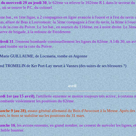
t du mercredi 29 au jeudi 30
, le 62ème va relever le 162ème R.I. dans le secteur du
 où se trouve le P.C. du colonel.
me bat., en 1ère ligne, a 2 compagnies en ligne avancée à l'ouest et à l'est du ravin
as, allant de Bras à Louvemont: la 5ème compagnie à l'est du ravin, la 8ème à l'oues
s de la cote du Poivre. Le 1er bat., en soutien du 116ème, est à notre droite. Le 3ème
serve de brigade, à la redoute de Froideterre.
dredi 31
, l'ennemi bombarde continuellement les lignes du 62ème. A 14h.30, un av
and tombe sur la cote du Poivre.
-Marie GUILLAUME, de Locmaria, tombe en Argonne
d TROMELIN de Ker Port-Lay meurt à Vannes (des suites de ses blessures ?)
avril
edi 1er (au 15 avril)
, l'artillerie ennemie se montre toujours très active; à certain
bombarde violemment les positions du 62ème.
anche 9 (au 28)
, assaut général allemand du Bois d'Avocourt à la Meuse. Après de
nés, le front se stabilise sur les positions du 31 mars.
anche 16
, les avions ennemis, en grand nombre, ne cessent de survoler les lignes, e
s faible hauteur.