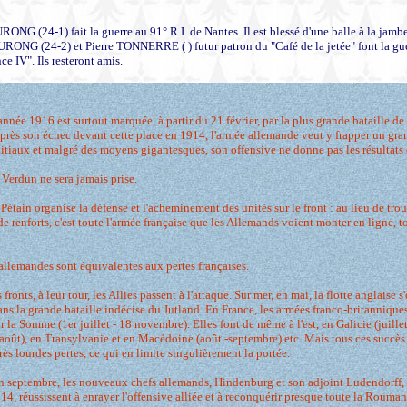
ONG (24-1) fait la guerre au 91° R.I. de Nantes. Il est blessé d'une balle à la jamb
ONG (24-2) et Pierre TONNERRE ( ) futur patron du "Café de la jetée" font la guer
ce IV". Ils resteront amis.
année 1916 est surtout marquée, à partir du 21 février, par la plus grande bataille de 
près son échec devant cette place en 1914, l'armée allemande veut y frapper un gra
nitiaux et malgré des moyens gigantesques, son offensive ne donne pas les résultats
 Verdun ne sera jamais prise.
Pétain organise la défense et l'acheminement des unités sur le front : au lieu de tr
 renforts, c'est toute l'armée française que les Allemands voient monter en ligne, to
 allemandes sont équivalentes aux pertes françaises.
 fronts, à leur tour, les Allies passent à l'attaque. Sur mer, en mai, la flotte anglaise s
ns la grande bataille indécise du Jutland. En France, les armées franco-britannique
r la Somme (1er juillet - 18 novembre). Elles font de même à l'est, en Galicie (juillet 
 août), en Transylvanie et en Macédoine (août -septembre) etc. Mais tous ces succès
rès lourdes pertes, ce qui en limite singulièrement la portée.
fin septembre, les nouveaux chefs allemands, Hindenburg et son adjoint Ludendorff,
4, réussissent à enrayer l'offensive alliée et à reconquérir presque toute la Roumani