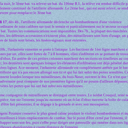
la nuit, le 3ème bat. va relever un bat. du 19ème R.I., la relève est rendue difficile p
lement continuel de l'artillerie allemande. Le 2ème bat., qui est aussi relevé, se rend
eterre pour remplacer le 3ème bat.
di 17
, dès 4h., l'artillerie allemande déclenche un bombardement d'une violence
ordinaire de tous calibres sur tout le terrain et particulièrement sur le secteur occupé
bat. Toutes les communications sont impossibles. Dès 7h., la plupart des tranchées
ées, les défenses accessoires n'existent plus, des mitrailleuses sont hors d'usage, un
e de fusils sont brisés, les fusées-signaux sont enterrées.
10h., l'infanterie ennemie se porte à l'attaque. Les fractions de 1ère ligne marchent e
nes par un; elles sont fortes de 7 à 8 hommes, elles s'infiltrent en se portant de trou
 d'obus. En arrière de ces petites colonnes marchent des sections en tirailleurs au co
; les dernières sont aperçues lorsque les éléments d'infiltration ont déjà pénétré da
ères lignes. A ce moment, l'infanterie allemande est complètement arrêtée par le ba
rtillerie qui n'a pas encore allongé son tir et qui lui fait subir des pertes sensibles. C
nnent lourdes lorsque nos mitrailleuses, du bois Nawe, ouvrent le feu. Ce n'est que 
'adversaire peut s'emparer de nos premières lignes qu'il ne pourra d'ailleurs dépasser,
évères les pertes que lui ont fait subir nos mitrailleuses.
me compagnie de mitrailleuses se distingue entre toutes. Le soldat Couquil, resté s
 pièce, tire sur l'ennemi jusqu'au moment où un éclat d'obus traverse la boîte de culas
 d'être fait prisonnier, il se dégage à la grenade et avec son mousqueton.
rgent Poumier conserve le plus grand calme pendant le violent bombardement et m
itrailleurs à leurs emplacements de combat. Sur le point d'être cerné par l'ennemi, il 
chapper sous son feu, puis s'offre pour diriger une patrouille qui ramène dans nos li
illeuses abandonnées à courte distance de l'ennemi.