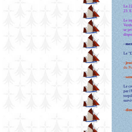
La 22
23. E
Le re
Verdu
se je
dispo
-
mer
Le "D
-
jeu
du Po
-
sam
Le cr
par l
torpi
survi
-
dim