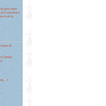
 de gros chars
s et Courcelette,
ie et de la
a butte de
er l'Armée
aux
sas,…)