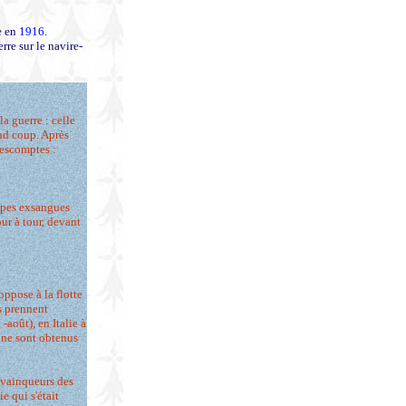
e en
1916
.
re sur le navire-
la guerre : celle
nd coup. Après
 escomptes :
oupes exsangues
ur à tour, devant
'oppose à la flotte
s prennent
-août), en Italie à
 ne sont obtenus
 vainqueurs des
e qui s'était