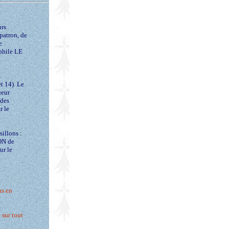
urs
 patron, de
e
phile LE
s
t 14). Le
ueur
 des
r le
sillons :
ON de
ur le
ns en
 sur tout