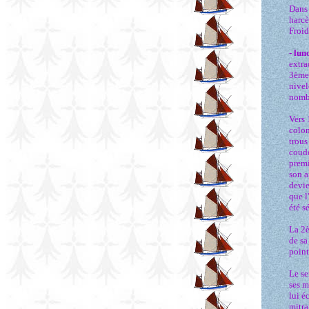
Dans 
harcè
Froid
-
lun
extra
3ème 
nivel
nombr
Vers 
colon
trous
coude
premi
son a
devie
que l
été s
La 2è
de sa
point
Le se
ses m
lui é
mitra