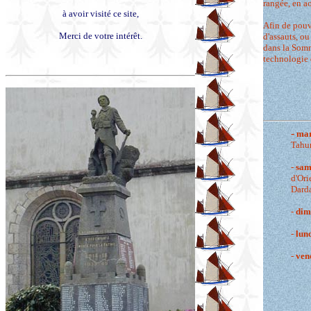
rangée, en ao
à avoir visité ce site,
Afin de pouvo
Merci de votre intérêt.
d'assauts, ou
dans la Somm
technologie 
-
mar
Tahu
-
sam
d'Ori
Darda
-
dim
-
lun
-
ven