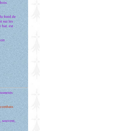
 bois
 du fond de
t sur les
 bat. est
ion
s moments
s combats
t, souvent,